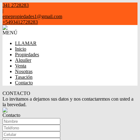
341 2728283
|
emepropiedades1@gmail.com
+5493412728283
MENÚ
LLAMAR
Inicio
Propiedades
Alquiler
Venta
Nosotras
Tasación
Contacto
CONTACTO
Lo invitamos a dejarnos sus datos y nos contactaremos con usted a
la brevedad.
Contacto