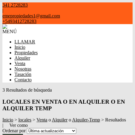
341 2728283
|
emepropiedades1@gmail.com
+5493412728283
MENÚ
LLAMAR
Inicio
Propiedades
Alquiler
Venta
Nosotras
Tasación
Contacto
3 Resultados de búsqueda
LOCALES EN VENTA O EN ALQUILER O EN
ALQUILER TEMP
Inicio
>
locales
>
Venta
o
Alquiler
o
Alquiler-Temp
> Resultados
| Ver como
Ordenar por